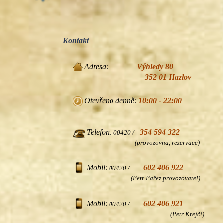
Kontakt
Adresa:
Výhledy 80
352 01 Hazlov
Otevřeno denně:
10:00 - 22:00
Telefon:
354 594 322
00420 /
(provozovna, rezervace)
Mobil:
602 406 922
00420 /
(Petr Pařez provozovatel)
Mobil:
602 406 921
00420 /
(Petr Krejčí)